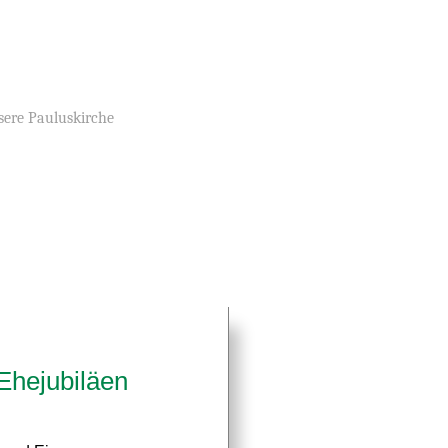
ere Pauluskirche
Ehejubiläen