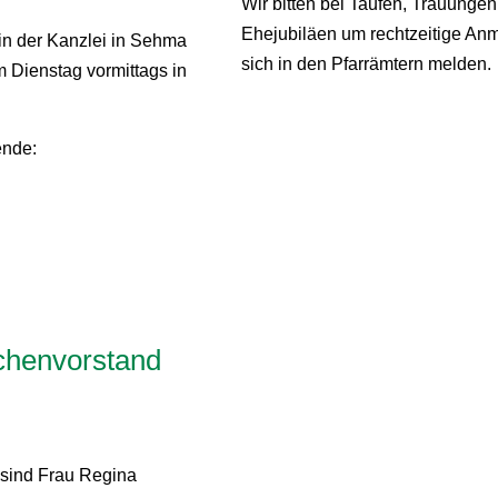
Wir bitten bei Taufen, Trauung
Ehejubiläen um rechtzeitige An
in der Kanzlei in Sehma
sich in den Pfarrämtern melden.
m Dienstag vormittags in
ende:
chenvorstand
sind Frau Regina