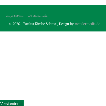
Impressum
Datenschutz
© 2026 - Paulus Kirche Sehma , Design by
metzlermedia.de
Diese Website verwendet Cookies, um Ihnen die bestmögliche
Funktionalität bieten zu können.
Wir verwenden ausschließlich “Session-Cookies”, die nach
Ende Ihrer Browser-Sitzung von selbst gelöscht werden.
Verstanden