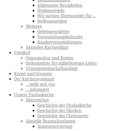
Baumaßnahmen
Allgemeine Neuigkeiten
Hygieneregeln
Wir suchen Ehrenamtler für ...
Stellenanzeigen
Weiteres
Gebetsnewsletter
Veranstaltungskalender
Sonderveranstaltungen
Aktuelles Kirchenblatt
Friedhof
Organisation und Kosten
Gedenkstätte für stillgeborenes Leben
Urnengemeinschaftsanlage
Kreise und Gruppen
Der Kirchenvorstand
... stellt sich vor
... informiert
Unsere Pauluskirche
Historisches
Geschichte der Pauluskirche
Geschichte der Glocken
Geschichte der Christmette
Aktuelle Baumaßnahmen
Innenrenovierung