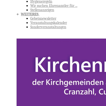
Hygieneregeln
Wir suchen Ehrenamtler für ...
Stellenanzeigen
WEITERES
Gebetsnewsletter
Veranstaltungskalender
Sonderveranstaltungen