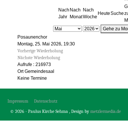
G
Nach
Nach
Nach
Heute
Suche
z
Jahr
Monat
Woche
M
Gehe zu Mo
Posaunenchor
Montag, 25. Mai 2026, 19:30
Vorherige Wiederholung
Nächste Wiederholung
Aufrufe
: 216973
Ort
Gemeindesaal
Keine Termine
Impressum
Datenschutz
© 2026 - Paulus Kirche Sehma , Design by
metzlermedia.de