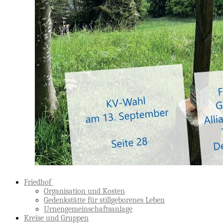
Friedhof
Organisation und Kosten
Gedenkstätte für stillgeborenes Leben
Urnengemeinschaftsanlage
Kreise und Gruppen