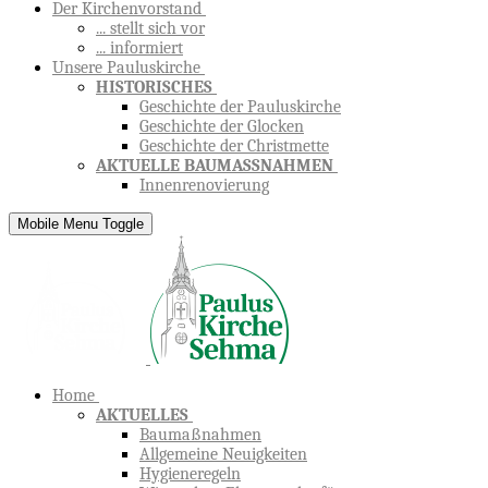
Der Kirchenvorstand
... stellt sich vor
... informiert
Unsere Pauluskirche
HISTORISCHES
Geschichte der Pauluskirche
Geschichte der Glocken
Geschichte der Christmette
AKTUELLE BAUMASSNAHMEN
Innenrenovierung
Mobile Menu Toggle
Home
AKTUELLES
Baumaßnahmen
Allgemeine Neuigkeiten
Hygieneregeln