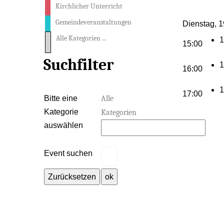
Kirchlicher Unterricht
Gemeindeveranstaltungen
Dienstag, 1
Alle Kategorien ...
15:00
Suchfilter
16:00
17:00
Eine Kategorie auswählen um die Li
Bitte eine
Alle
Kategorie
Kategorien
auswählen
Event suchen