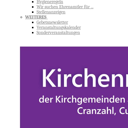
Hygieneregeln
Wir suchen Ehrenamtler für ...
Stellenanzeigen
WEITERES
Gebetsnewsletter
Veranstaltungskalender
Sonderveranstaltungen