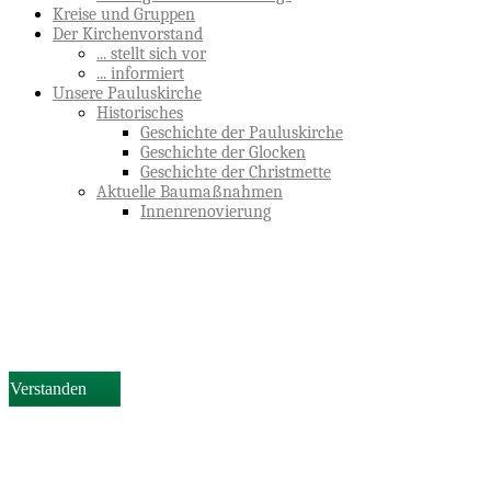
Kreise und Gruppen
Der Kirchenvorstand
... stellt sich vor
... informiert
Unsere Pauluskirche
Historisches
Geschichte der Pauluskirche
Geschichte der Glocken
Geschichte der Christmette
Aktuelle Baumaßnahmen
Innenrenovierung
Diese Website verwendet Cookies, um Ihnen die bestmögliche
Funktionalität bieten zu können.
Wir verwenden ausschließlich “Session-Cookies”, die nach Ende
Ihrer Browser-Sitzung von selbst gelöscht werden.
Verstanden