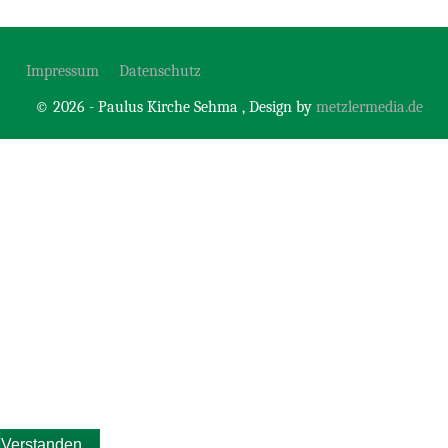
Impressum
Datenschutz
© 2026 - Paulus Kirche Sehma , Design by
metzlermedia.de
Diese Website verwendet Cookies, um Ihnen die bestmögliche
Funktionalität bieten zu können.
Wir verwenden ausschließlich “Session-Cookies”, die nach
Ende Ihrer Browser-Sitzung von selbst gelöscht werden.
Verstanden