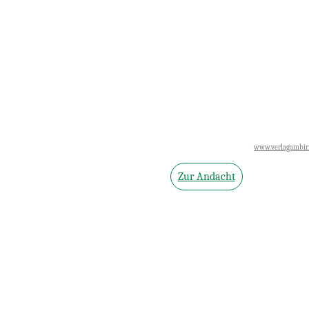
Verlag am Birnbach - Motiv Stefanie Bahlinger, Mössingen (
www.verlagambir
Zur Andacht