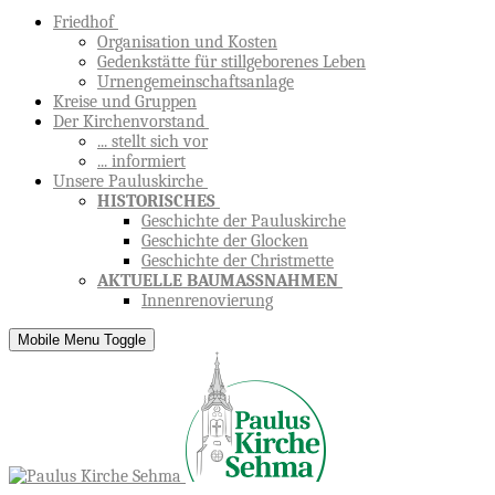
Friedhof
Organisation und Kosten
Gedenkstätte für stillgeborenes Leben
Urnengemeinschaftsanlage
Kreise und Gruppen
Der Kirchenvorstand
... stellt sich vor
... informiert
Unsere Pauluskirche
HISTORISCHES
Geschichte der Pauluskirche
Geschichte der Glocken
Geschichte der Christmette
AKTUELLE BAUMASSNAHMEN
Innenrenovierung
Mobile Menu Toggle